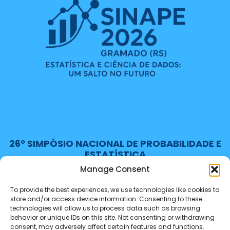
26º SIMPÓSIO NACIONAL DE PROBABILIDADE E
ESTATÍSTICA
Manage Consent
To provide the best experiences, we use technologies like cookies to
Softaliza
store and/or access device information. Consenting to these
Copyright ©2025
. All Rights Reserved Copyright
technologies will allow us to process data such as browsing
behavior or unique IDs on this site. Not consenting or withdrawing
consent, may adversely affect certain features and functions.