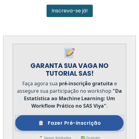
Inscreva-se já!
GARANTA SUA VAGA NO
TUTORIAL SAS!
Faça agora sua
pré-inscrição gratuita
e
assegure sua participação no workshop
"Da
Estatística ao Machine Learning: Um
Workflow Prático no SAS Viya"
.
Fazer Pré-inscrição
Vagas limitadas
Gratuito