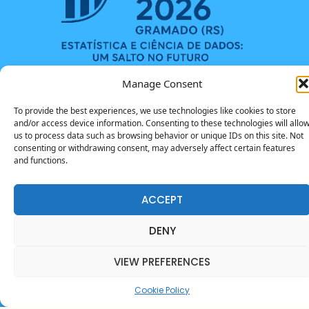
Manage Consent
To provide the best experiences, we use technologies like cookies to store
and/or access device information. Consenting to these technologies will allo
us to process data such as browsing behavior or unique IDs on this site. Not
consenting or withdrawing consent, may adversely affect certain features
26º SIMPÓSIO NACIONAL DE PROBABILIDADE E
and functions.
ESTATÍSTICA
ACCEPT
Softaliza
Copyright ©2025
. All Rights Reserved Copyright
DENY
VIEW PREFERENCES
Cookie Policy