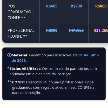
PÓS
R$665
R$730
R$860
GRADUAÇÃO -
CONFE **
PROFISSIONAL
R$990
R$1.080
R$1.26
- CONFE **
ⓘ
Material:
Garantido para inscrições até
31 de julho
de 2026
.
*
Sócios ABE/RBras:
Desconto válido para sócios com
anuidade em dia na data da inscrição.
**
CONFE:
Desconto válido para profissionais e pós-
graduandos com registro ativo em seu CONRE na
data da inscrição.