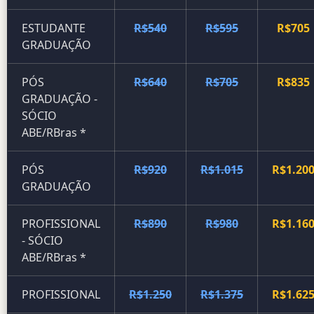
ESTUDANTE
R$540
R$595
R$705
GRADUAÇÃO
PÓS
R$640
R$705
R$835
GRADUAÇÃO -
SÓCIO
ABE/RBras *
PÓS
R$920
R$1.015
R$1.20
GRADUAÇÃO
PROFISSIONAL
R$890
R$980
R$1.16
- SÓCIO
ABE/RBras *
PROFISSIONAL
R$1.250
R$1.375
R$1.62