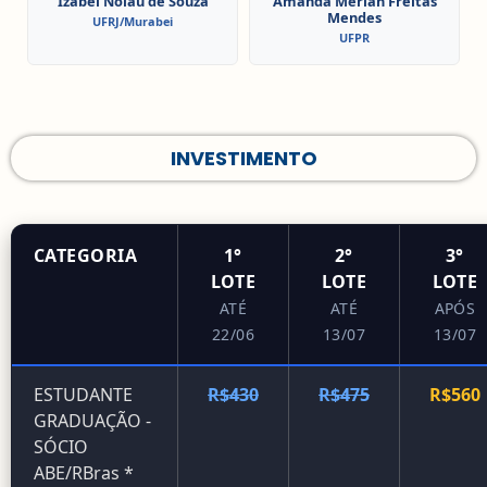
Izabel Nolau de Souza
Amanda Merian Freitas
Mendes
UFRJ/Murabei
UFPR
INVESTIMENTO
CATEGORIA
1°
2°
3°
LOTE
LOTE
LOTE
ATÉ
ATÉ
APÓS
22/06
13/07
13/07
ESTUDANTE
R$430
R$475
R$560
GRADUAÇÃO -
SÓCIO
ABE/RBras *